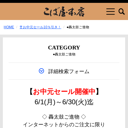
HOME
🎐お中元セール10％引き！
●轟太鼓ご進物
CATEGORY
●轟太鼓ご進物
詳細検索フォーム
【
お中元セール開催中
】
6/1(月)～6/30(火)迄
◇ 轟太鼓ご進物 ◇
インターネットからのご注文に限り