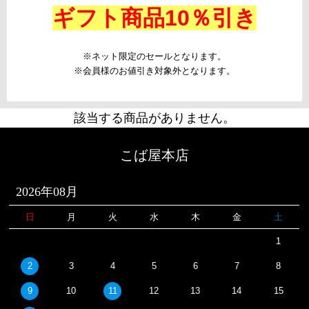
ギフト商品10％引き
※ネット限定のセールとなります。
※会員様のお値引き対象外となります。
該当する商品がありません。
こば屋本店
2026年08月
日
月
火
水
木
金
土
1
2
3
4
5
6
7
8
9
10
11
12
13
14
15