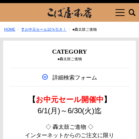
HOME
🎐お中元セール10％引き！
●轟太鼓ご進物
CATEGORY
●轟太鼓ご進物
詳細検索フォーム
【
お中元セール開催中
】
6/1(月)～6/30(火)迄
◇ 轟太鼓ご進物 ◇
インターネットからのご注文に限り