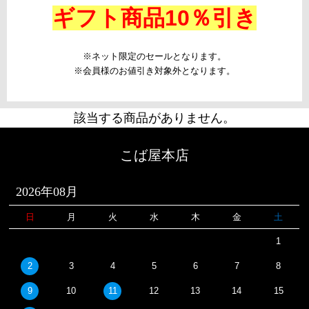
ギフト商品10％引き
※ネット限定のセールとなります。
※会員様のお値引き対象外となります。
該当する商品がありません。
こば屋本店
2026年08月
日
月
火
水
木
金
土
1
2
3
4
5
6
7
8
9
10
11
12
13
14
15